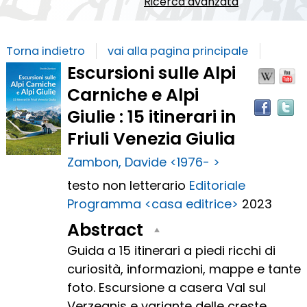
Ricerca avanzata
Torna indietro
vai alla pagina principale
Dettaglio
Escursioni sulle Alpi
Wiki
Y
del
Carniche e Alpi
il
documento
Giulie : 15 itinerari in
i
Friuli Venezia Giulia
a
Zambon, Davide <1976- >
r
testo non letterario
Editoriale
Programma <casa editrice>
2023
Abstract
Guida a 15 itinerari a piedi ricchi di
curiosità, informazioni, mappe e tante
foto. Escursione a casera Val sul
Verzegnis e variante delle creste.