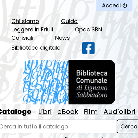
Accedi
Chi siamo
Guida
Leggere in Friuli
Opac SBN
Consigli
News
facebook
Biblioteca digitale
Catalogo
Libri
eBook
Film
Audiolibri
erca su "Catalogo"
Cerca